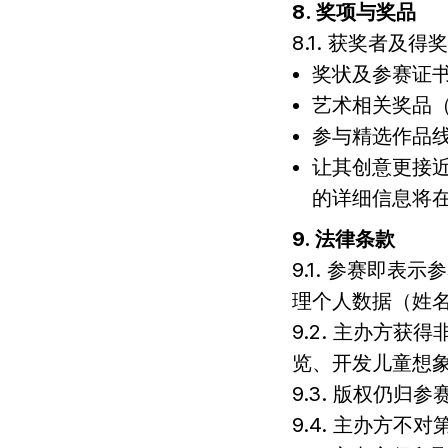
8. 奖项与奖品
8.1. 获奖者及
奖状及参赛证
艺术相关奖品
参与精选作品
让其创意更接近
的详细信息将在
9. 法律条款
9.1. 参赛即
理个人数据（姓
9.2. 主办方
览、开发儿童想
9.3. 版权仍归
9.4. 主办方