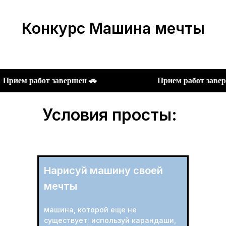
Конкурс Машина мечты
Прием работ завершен 🚗
Прием раб
Условия просты:
Нарисуй машину своей
мечты
машина, которой еще не
существует; используй карандаши,