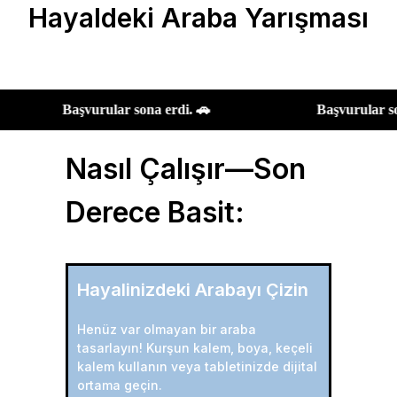
Hayaldeki Araba Yarışması
🚗
Başvurular sona erdi. 🚗
Başv
Nasıl Çalışır—Son
Derece Basit:
Hayalinizdeki Arabayı Çizin
Henüz var olmayan bir araba
tasarlayın! Kurşun kalem, boya, keçeli
kalem kullanın veya tabletinizde dijital
ortama geçin.