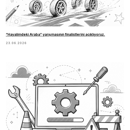
“Hayalimdeki Araba” yarışmasının finalistlerini açıklıyoruz.
23.06.2026